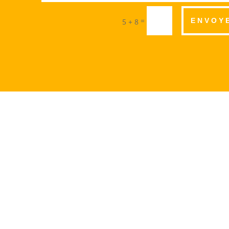
=
ENVOY
5 + 8