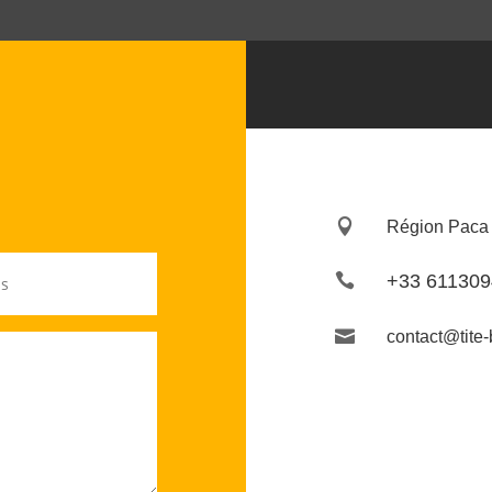

Région Paca 1

+33 61130

contact@tite-b