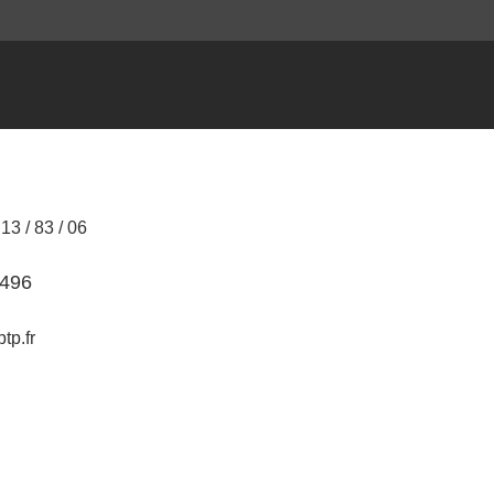
3 / 83 / 06
9496
tp.fr